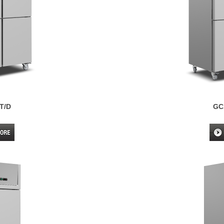
T/D
GC